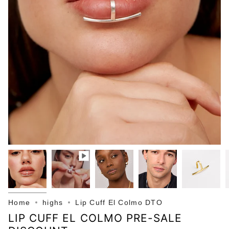
Home
highs
Lip Cuff El Colmo DTO
LIP CUFF EL COLMO PRE-SALE