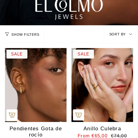
SORT
SORT BY
SHOW FILTERS
BY
SALE
SALE
Pendientes Gota de
Anillo Culebra
rocío
From
€65,00
€74,00