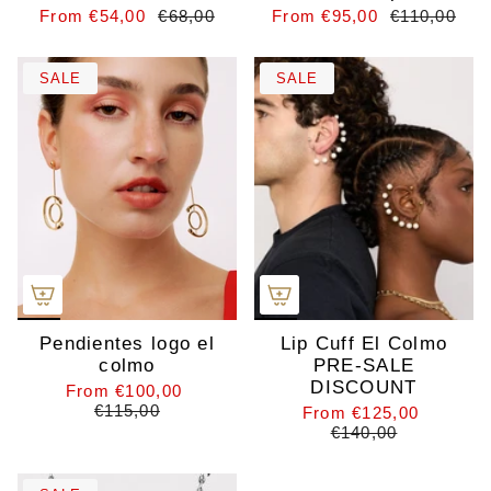
From
€54,00
€68,00
From
€95,00
€110,00
SALE
SALE
Pendientes logo el
Lip Cuff El Colmo
colmo
PRE-SALE
DISCOUNT
From
€100,00
€115,00
From
€125,00
€140,00