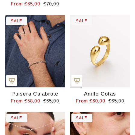
From
€65,00
€70,00
SALE
SALE
Pulsera Calabrote
Anillo Gotas
From
€58,00
€65,00
From
€60,00
€65,00
SALE
SALE