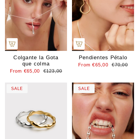
Colgante la Gota
Pendientes Pétalo
que colma
From
€65,00
€70,00
From
€65,00
€123,00
SALE
SALE