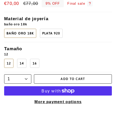
Regular
€70,00
€77,00
9%
OFF
Final sale
price
Material de joyería
baño oro 18k
BAÑO ORO 18K
PLATA 920
Tamaño
12
12
14
16
1
ADD TO CART
More payment options