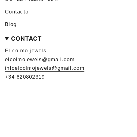
Contacto
Blog
CONTACT
El colmo jewels
elcolmojewels@gmail.com
infoelcolmojewels@gmail.com
+34 620802319
LANGUAGE
CURRENCY
ENGLISH
EUR €
© El Colmo jewels 2026
Powered by Shopify